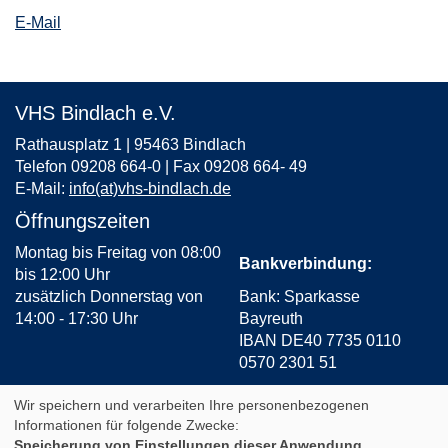
E-Mail
VHS Bindlach e.V.
Rathausplatz 1 | 95463 Bindlach
Telefon 09208 664-0 | Fax 09208 664- 49
E-Mail:
info(at)vhs-bindlach.de
Öffnungszeiten
Montag bis Freitag von 08:00
Bankverbindung:
bis 12:00 Uhr
zusätzlich Donnerstag von
Bank: Sparkasse
14:00 - 17:30 Uhr
Bayreuth
IBAN DE40 7735 0110
0570 2301 51
AGB
Impressum
Datenschutz
Widerruf
Wir speichern und verarbeiten Ihre personenbezogenen
Informationen für folgende Zwecke:
Speicherung von Einstellungen dieser Anwendung,