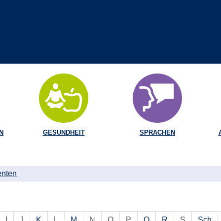
N
GESUNDHEIT
SPRACHEN
enten
I
J
K
L
M
N
O
P
Q
R
S
Sch