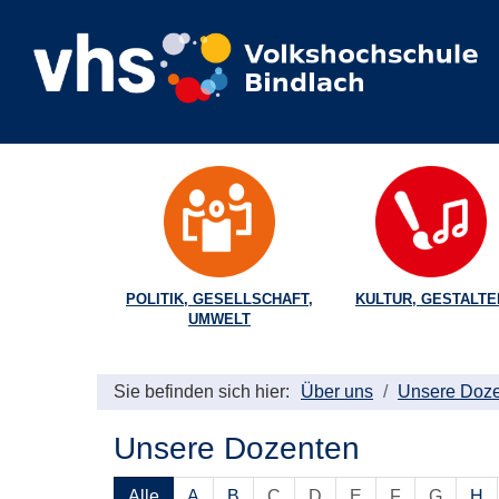
POLITIK, GESELLSCHAFT,
KULTUR, GESTALTE
UMWELT
Sie befinden sich hier:
Über uns
Unsere Doz
Unsere Dozenten
Alle
A
B
C
D
E
F
G
H