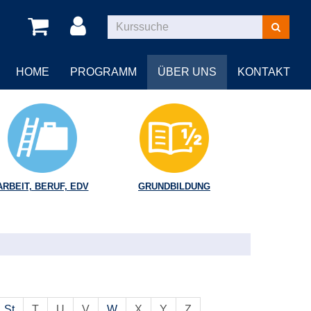
Kurse
suchen
HOME
PROGRAMM
ÜBER UNS
KONTAKT
ARBEIT, BERUF, EDV
GRUNDBILDUNG
St
T
U
V
W
X
Y
Z